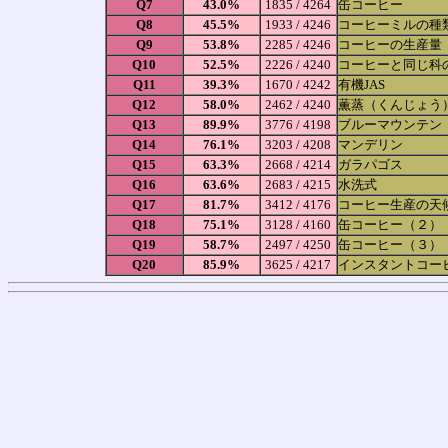
Q7
43.0%
1835 / 4264
缶コーヒー
Q8
45.5%
1933 / 4246
コーヒーミルの種
Q9
53.8%
2285 / 4246
コーヒーの生産量
Q10
52.5%
2226 / 4240
コーヒーと同じ科
Q11
39.3%
1670 / 4242
有機JAS
Q12
58.0%
2462 / 4240
薫蒸（くんじょう
Q13
89.9%
3776 / 4198
ブルーマウンテン
Q14
76.1%
3203 / 4208
マンデリン
Q15
63.3%
2668 / 4214
ガラパゴス
Q16
63.6%
2683 / 4215
水洗式
Q17
81.7%
3412 / 4176
コーヒー生産の天
Q18
75.1%
3128 / 4160
缶コーヒー（２）
Q19
58.7%
2497 / 4250
缶コーヒー（３）
Q20
85.9%
3625 / 4217
インスタントコー