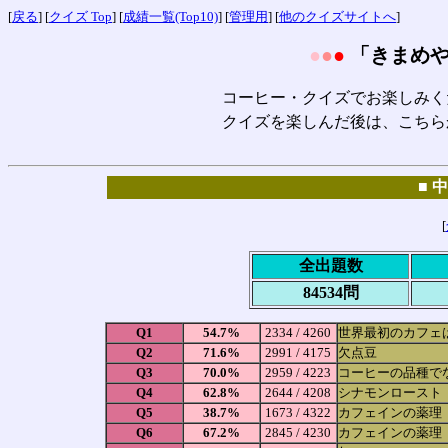
[
戻る
] [
クイズ Top
] [
成績一覧(Top10)
] [
管理用
] [
他のクイズサイトへ
]
●
●
●
「きまめ
コーヒー・クイズでお楽しみく
クイズを楽しんだ後は、こちらか
■ 
[
全出題数
84534問
Q1
54.7%
2334 / 4260
世界最初のカフェ
Q2
71.6%
2991 / 4175
欠点豆
Q3
70.0%
2959 / 4223
コーヒーの品種で
Q4
62.8%
2644 / 4208
シナモンロースト
Q5
38.7%
1673 / 4322
カフェインの薬理
Q6
67.2%
2845 / 4230
カフェインの薬理