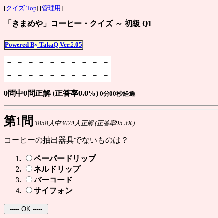
[
クイズ Top
] [
管理用
]
「きまめや」コーヒー・クイズ ～ 初級 Q1
Powered By TakaQ Ver.2.05
－
－
－
－
－
－
－
－
－
－
－
－
－
－
－
－
－
－
－
－
0問中0問正解 (正答率0.0%)
0分00秒経過
第1問
3858人中3679人正解 (正答率95.3%)
コーヒーの抽出器具でないものは？
ペーパードリップ
ネルドリップ
バーコード
サイフォン